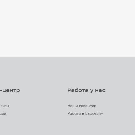
-центр
Работа у нас
лизы
Наши вакансии
ции
Работа в Евротайм